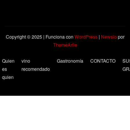
Copyright © 2025 | Funciona con
WordPress
|
Newsio
por
ThemeArile
Quien
vino
Gastronomía
CONTACTO
SU
es
recomendado
GR
quien