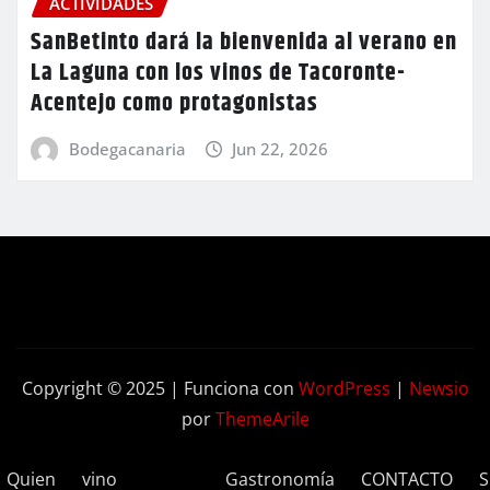
ACTIVIDADES
SanBetinto dará la bienvenida al verano en
La Laguna con los vinos de Tacoronte-
Acentejo como protagonistas
Bodegacanaria
Jun 22, 2026
Copyright © 2025 | Funciona con
WordPress
|
Newsio
por
ThemeArile
Quien
vino
Gastronomía
CONTACTO
S