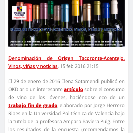
Denominación de Origen Tacoronte-Acentejo.
Vinos, viñas y noticias
, 15 feb 2016 21:15
El 29 de enero de 2016 Elena Sotamendi publicó en
OKDiario un interesante
artículo
sobre el consumo
de vino de los jóvenes, haciéndose eco de un
trabajo fin de grado
, elaborado por Jorge Herrero
Ribes en la Universidad Politécnica de Valencia bajo
la tutela de la profesora Amparo Baviera Puig. Entre
los resultados de la encuesta (recomendamos la