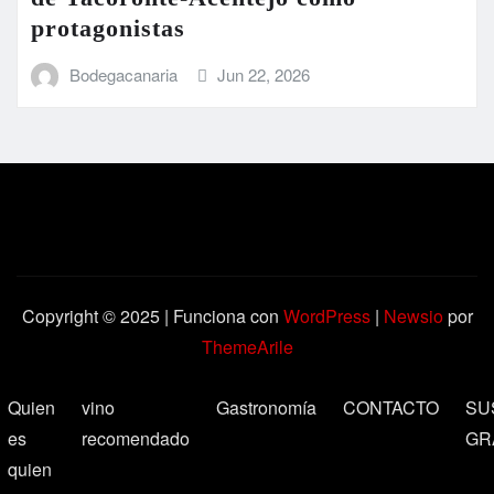
protagonistas
Bodegacanaria
Jun 22, 2026
Copyright © 2025 | Funciona con
WordPress
|
Newsio
por
ThemeArile
Quien
vino
Gastronomía
CONTACTO
SU
es
recomendado
GR
quien