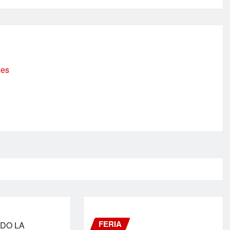
.es
FERIA