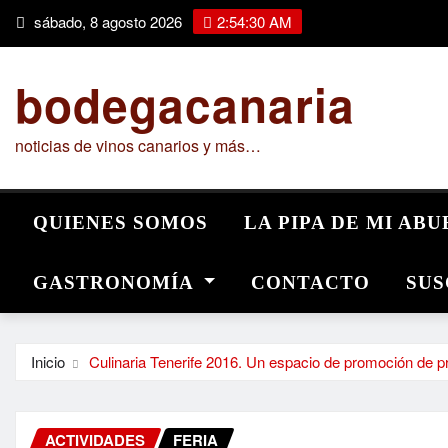
Saltar
sábado, 8 agosto 2026
2:54:31 AM
al
contenido
bodegacanaria
noticias de vinos canarios y más…
QUIENES SOMOS
LA PIPA DE MI AB
GASTRONOMÍA
CONTACTO
SUS
Inicio
Culinaria Tenerife 2016. Un espacio de promoción de p
ACTIVIDADES
FERIA