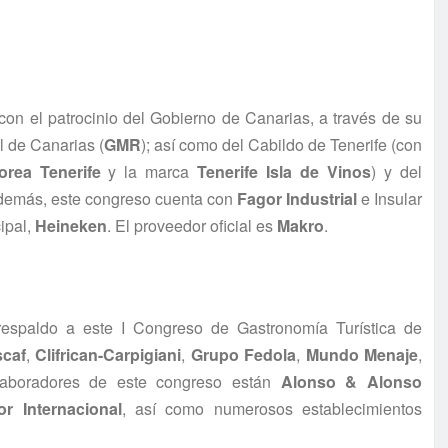
 con el patrocinio del Gobierno de Canarias, a través de su
l de Canarias (
GMR
); así como del Cabildo de Tenerife (con
orea Tenerife
y la marca
Tenerife Isla de Vinos
) y del
Además, este congreso cuenta con
Fagor Industrial
e Insular
ipal,
Heineken
. El proveedor oficial es
Makro
.
espaldo a este I Congreso de Gastronomía Turística de
scaf
,
Clifrican-Carpigiani
,
Grupo Fedola
,
Mundo Menaje
,
aboradores de este congreso están
Alonso & Alonso
r Internacional
, así como numerosos establecimientos