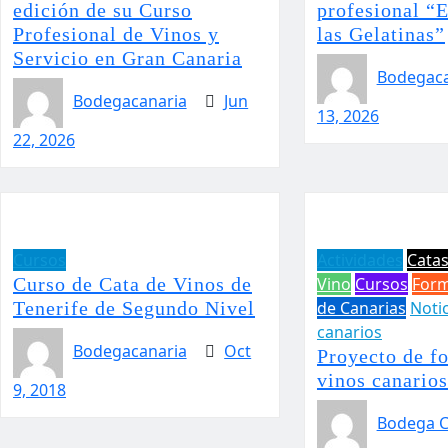
edición de su Curso
profesional “
Profesional de Vinos y
las Gelatinas”
Servicio en Gran Canaria
Bodegaca
Bodegacanaria
Jun
13, 2026
22, 2026
Cursos
Actividades
Cata
Curso de Cata de Vinos de
Vino
Cursos
Form
Tenerife de Segundo Nivel
de Canarias
Notic
canarios
Bodegacanaria
Oct
Proyecto de f
vinos canarios
9, 2018
Bodega C