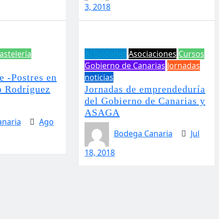
3, 2018
astelería
Actividades
Asociaciones
Cursos
Gobierno de Canarias
Jornadas
e -Postres en
noticias
o Rodríguez
Jornadas de emprendeduría
del Gobierno de Canarias y
ASAGA
naria
Ago
Bodega Canaria
Jul
18, 2018