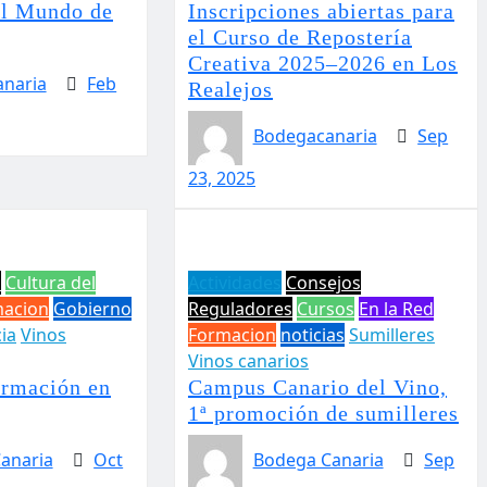
El Mundo de
Inscripciones abiertas para
el Curso de Repostería
Creativa 2025–2026 en Los
naria
Feb
Realejos
Bodegacanaria
Sep
23, 2025
s
Cultura del
Actividades
Consejos
acion
Gobierno
Reguladores
Cursos
En la Red
ia
Vinos
Formacion
noticias
Sumilleres
Vinos canarios
ormación en
Campus Canario del Vino,
1ª promoción de sumilleres
anaria
Oct
Bodega Canaria
Sep