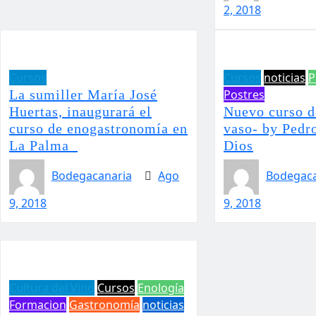
2, 2018
Cursos
Cursos
noticias
P
La sumiller María José
Postres
Huertas, inaugurará el
Nuevo curso d
curso de enogastronomía en
vaso- by Pedr
La Palma
Dios
Bodegacanaria
Ago
Bodegaca
9, 2018
9, 2018
Cultura del Vino
Cursos
Enología
Formacion
Gastronomía
noticias