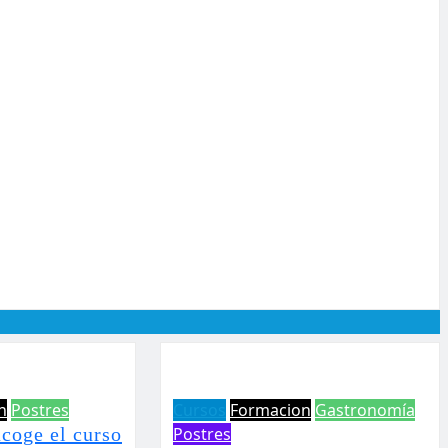
n
Postres
Cursos
Formacion
Gastronomía
acoge el curso
Postres