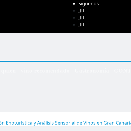
Síguenos
 quien
vino recomendado
Gastronomía
CON
ón Enoturística y Análisis Sensorial de Vinos en Gran Canari