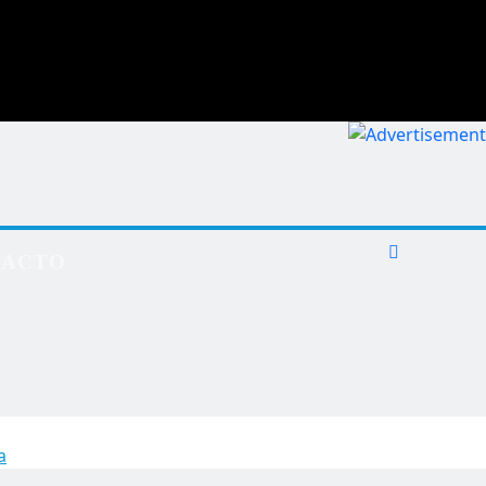
TACTO
a