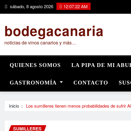
Saltar
sábado, 8 agosto 2026
12:07:23 AM
al
contenido
bodegacanaria
noticias de vinos canarios y más…
QUIENES SOMOS
LA PIPA DE MI AB
GASTRONOMÍA
CONTACTO
SUS
Inicio
Los sumilleres tienen menos probabilidades de sufrir A
SUMILLERES