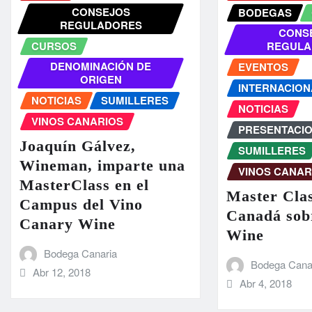
CONSEJOS
BODEGAS
REGULADORES
CONS
CURSOS
REGULA
DENOMINACIÓN DE
EVENTOS
ORIGEN
INTERNACION
NOTICIAS
SUMILLERES
NOTICIAS
VINOS CANARIOS
PRESENTACI
Joaquín Gálvez,
SUMILLERES
Wineman, imparte una
VINOS CANAR
MasterClass en el
Master Cla
Campus del Vino
Canadá sob
Canary Wine
Wine
Bodega Canaria
Bodega Cana
Abr 12, 2018
Abr 4, 2018