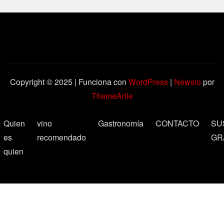
Copyright © 2025 | Funciona con
WordPress
|
Newsio
por
ThemeArile
Quien
vino
Gastronomía
CONTACTO
SU
es
recomendado
GR
quien