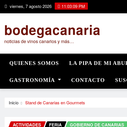
Saltar
viernes, 7 agosto 2026
11:03:10 PM
al
contenido
bodegacanaria
noticias de vinos canarios y más…
QUIENES SOMOS
LA PIPA DE MI AB
GASTRONOMÍA
CONTACTO
SUS
Inicio
Stand de Canarias en Gourmets
ACTIVIDADES
FERIA
GOBIERNO DE CANARIAS