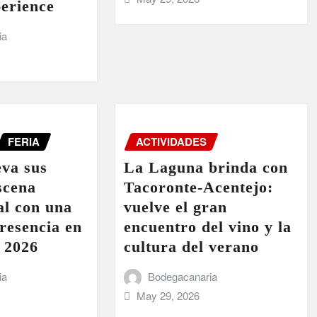
erience
ia
FERIA
ACTIVIDADES
eva sus
La Laguna brinda con
escena
Tacoronte-Acentejo:
al con una
vuelve el gran
resencia en
encuentro del vino y la
2026
cultura del verano
ia
Bodegacanaria
May 29, 2026