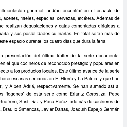
 alimentación gourmet, podrán encontrar en el espacio de
, aceites, mieles, especias, cervezas, etcétera. Además de
 se realizan degustaciones y catas comentadas dirigidas a
aria y sus posibilidades culinarias. En total serán más de
ste espacio durante los cuatro días que dura la feria.
 presentación del último tráiler de la serie documental
 en el que cocineros de reconocido prestigio y populares en
ecto a los productos locales. Este último avance de la serie
s hace escasas semanas en El Hierro y La Palma, y que han
r’, y Albert Adriá, respectivamente. Se han sumado así al
s ‘fogones’ de esta serie como Erlantz Gorostiza, Pepe
Guerrero, Susi Díaz y Paco Pérez, además de cocineros de
a, Braulio Simancas, Javier Darias, Joaquín Espejo Germán