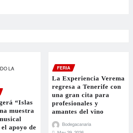
FERIA
La Experiencia Verema
regresa a Tenerife con
una gran cita para
erá “Islas
profesionales y
una muestra
amantes del vino
 musical
Bodegacanaria
 el apoyo de
May 29, 2026