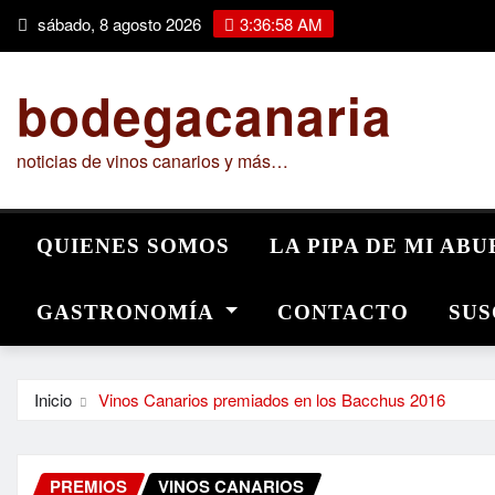
Saltar
sábado, 8 agosto 2026
3:36:59 AM
al
contenido
bodegacanaria
noticias de vinos canarios y más…
QUIENES SOMOS
LA PIPA DE MI AB
GASTRONOMÍA
CONTACTO
SUS
Inicio
Vinos Canarios premiados en los Bacchus 2016
PREMIOS
VINOS CANARIOS