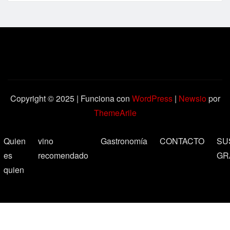
Copyright © 2025 | Funciona con
WordPress
|
Newsio
por
ThemeArile
Quien
vino
Gastronomía
CONTACTO
SU
es
recomendado
GR
quien