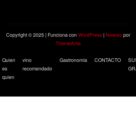
Copyright © 2025 | Funciona con
WordPress
|
Newsio
por
ThemeArile
Quien
vino
Gastronomía
CONTACTO
SU
es
recomendado
GR
quien