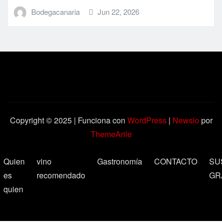
Bodegacanaria
Jun 22, 2026
Copyright © 2025 | Funciona con
WordPress
|
Newsio
por
ThemeArile
Quien
vino
Gastronomía
CONTACTO
SU
es
recomendado
GR
quien