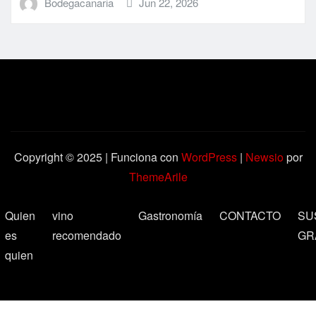
Bodegacanaria
Jun 22, 2026
Copyright © 2025 | Funciona con
WordPress
|
Newsio
por
ThemeArile
Quien
vino
Gastronomía
CONTACTO
SU
es
recomendado
GR
quien