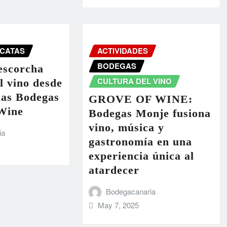
CATAS
ACTIVIDADES
BODEGAS
escorcha
CULTURA DEL VINO
el vino desde
las Bodegas
GROVE OF WINE:
Wine
Bodegas Monje fusiona
vino, música y
ia
gastronomía en una
experiencia única al
atardecer
Bodegacanaria
May 7, 2025