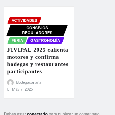
ACTIVIDADES
CONSEJOS
REGULADORES
FERIA
GASTRONOMÍA
FIVIPAL 2025 calienta
motores y confirma
bodegas y restaurantes
participantes
Bodegacanaria
May 7, 2025
Debes estar
conectado
para publicar un comentario.