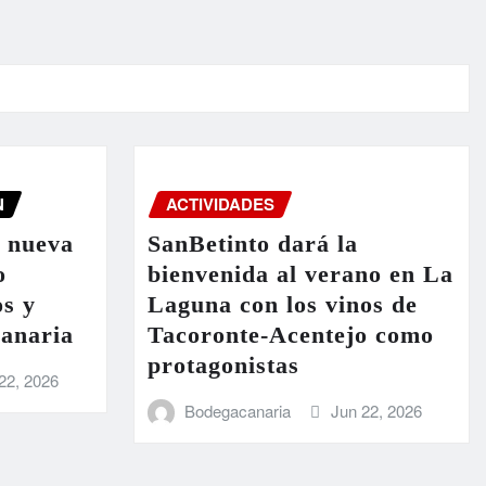
N
ACTIVIDADES
a nueva
SanBetinto dará la
o
bienvenida al verano en La
os y
Laguna con los vinos de
Canaria
Tacoronte-Acentejo como
protagonistas
22, 2026
Bodegacanaria
Jun 22, 2026