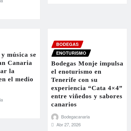
ia
BODEGAS
ENOTURISMO
 y música se
an Canaria
Bodegas Monje impulsa
ar la
el enoturismo en
en el medio
Tenerife con su
experiencia “Cata 4×4”
entre viñedos y sabores
ia
canarios
Bodegacanaria
Abr 27, 2026