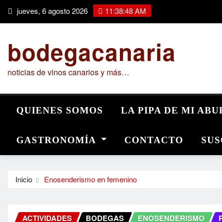
Saltar
jueves, 6 agosto 2026
11:38:49 AM
al
contenido
bodegacanaria
noticias de vinos canarios y más…
QUIENES SOMOS
LA PIPA DE MI AB
GASTRONOMÍA
CONTACTO
SUS
Inicio
Enosenderismo en femenino
ACTIVIDADES
BODEGAS
ENOSENDERISMO