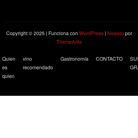
Copyright © 2025 | Funciona con
WordPress
|
Newsio
por
ThemeArile
Quien
vino
Gastronomía
CONTACTO
SU
es
recomendado
GR
quien