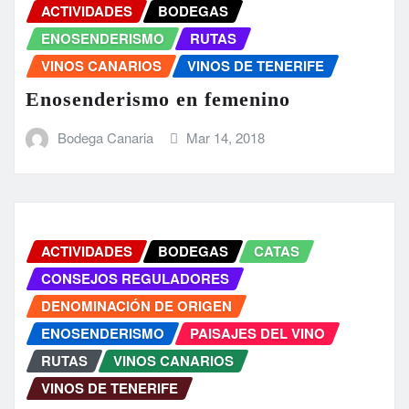
ACTIVIDADES
BODEGAS
ENOSENDERISMO
RUTAS
VINOS CANARIOS
VINOS DE TENERIFE
Enosenderismo en femenino
Bodega Canaria
Mar 14, 2018
ACTIVIDADES
BODEGAS
CATAS
CONSEJOS REGULADORES
DENOMINACIÓN DE ORIGEN
ENOSENDERISMO
PAISAJES DEL VINO
RUTAS
VINOS CANARIOS
VINOS DE TENERIFE