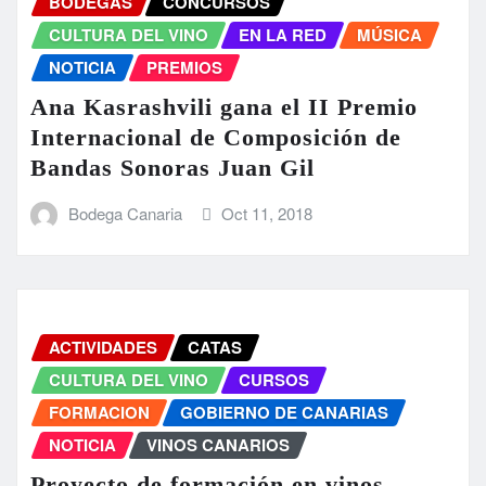
BODEGAS
CONCURSOS
CULTURA DEL VINO
EN LA RED
MÚSICA
NOTICIA
PREMIOS
Ana Kasrashvili gana el II Premio
Internacional de Composición de
Bandas Sonoras Juan Gil
Bodega Canaria
Oct 11, 2018
ACTIVIDADES
CATAS
CULTURA DEL VINO
CURSOS
FORMACION
GOBIERNO DE CANARIAS
NOTICIA
VINOS CANARIOS
Proyecto de formación en vinos