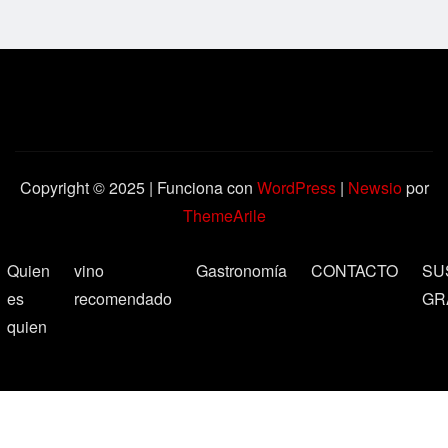
Copyright © 2025 | Funciona con
WordPress
|
Newsio
por
ThemeArile
Quien
vino
Gastronomía
CONTACTO
SU
es
recomendado
GR
quien