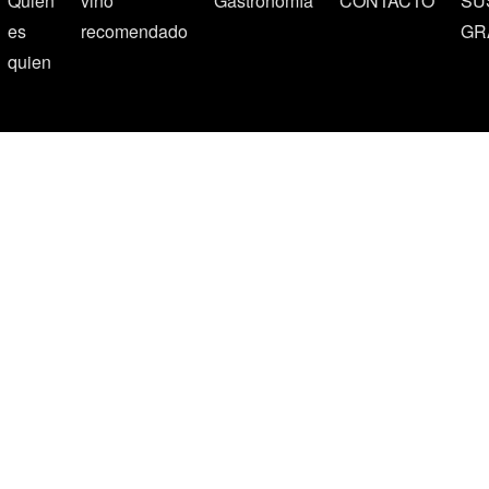
Quien
vino
Gastronomía
CONTACTO
SU
es
recomendado
GR
quien