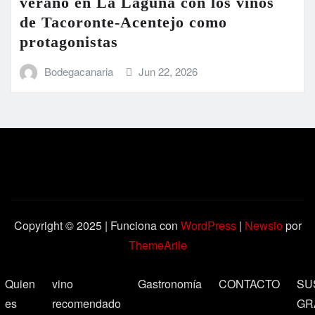
verano en La Laguna con los vinos
de Tacoronte-Acentejo como
protagonistas
Bodegacanaria
Jun 22, 2026
Copyright © 2025 | Funciona con
WordPress
|
Newsio
por
ThemeArile
Quien
vino
Gastronomía
CONTACTO
SU
es
recomendado
GR