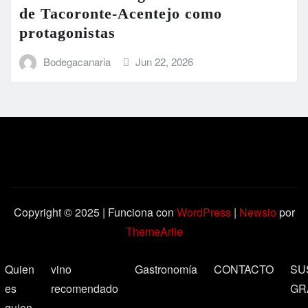
de Tacoronte-Acentejo como
protagonistas
Bodegacanaria
Jun 22, 2026
Copyright © 2025 | Funciona con
WordPress
|
Newsio
por
ThemeArile
Quien
vino
Gastronomía
CONTACTO
SU
es
recomendado
GR
quien