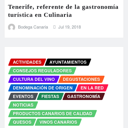
Tenerife, referente de la gastronomía
turística en Culinaria
Bodega Canaria
Jul 19, 2018
ACTIVIDADES
AYUNTAMIENTOS
CONSEJOS REGULADORES
CULTURA DEL VINO
DEGUSTACIONES
DENOMINACIÓN DE ORIGEN
EN LA RED
EVENTOS
FIESTAS
GASTRONOMÍA
NOTICIAS
PRODUCTOS CANARIOS DE CALIDAD
QUESOS
VINOS CANARIOS