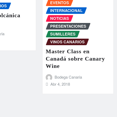
EVENTOS
IOS
INTERNACIONAL
olcánica
NOTICIAS
PRESENTACIONES
ria
SUMILLERES
VINOS CANARIOS
Master Class en
Canadá sobre Canary
Wine
Bodega Canaria
Abr 4, 2018