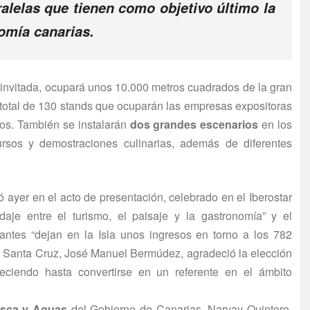
alelas que tienen como objetivo último la
omía canarias.
invitada, ocupará unos 10.000 metros cuadrados de la gran
 total de 130 stands que ocuparán las empresas expositoras
os. También se instalarán
dos grandes escenarios
en los
ursos y demostraciones culinarias, además de diferentes
ió ayer en el acto de presentación, celebrado en el Iberostar
idaje entre el turismo, el paisaje y la gastronomía” y el
antes “dejan en la Isla unos ingresos en torno a los 782
 Santa Cruz, José Manuel Bermúdez, agradeció la elección
ciendo hasta convertirse en un referente en el ámbito
esca y Aguas
del
Gobierno
de Canarias, Narvay Quintero,