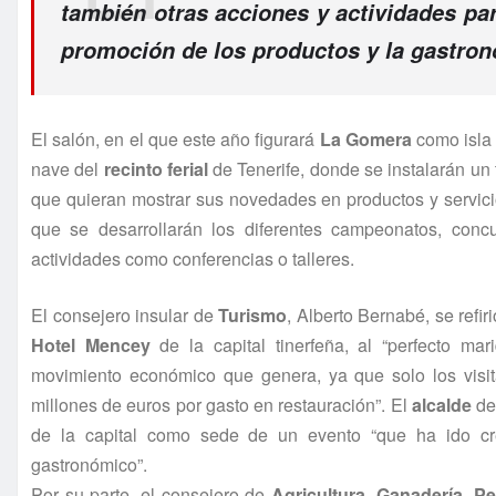
también otras acciones y actividades par
promoción de los productos y la gastron
El salón, en el que
este
año figurará
La Gomera
como isla 
nave del
recinto ferial
de Tenerife, donde se instalarán un
que quieran mostrar sus novedades en productos y servici
que se desarrollarán los diferentes campeonatos, conc
actividades como conferencias o talleres.
El consejero insular de
Turismo
, Alberto Bernabé, se refir
Hotel Mencey
de la capital tinerfeña, al “perfecto mar
movimiento económico que genera, ya que solo los visit
millones de euros por gasto en restauración”. El
alcalde
de
de la capital como sede de un evento “que ha ido cre
gastronómico”.
Por su parte, el consejero de
Agricultura, Ganadería, P