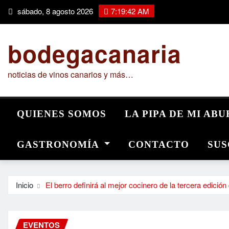
Saltar
sábado, 8 agosto 2026
7:19:43 AM
al
contenido
bodegacanaria
noticias de vinos canarios y más…
QUIENES SOMOS
LA PIPA DE MI AB
GASTRONOMÍA
CONTACTO
SUS
Inicio
El berro definirá al mejor cocinero de la tercera edició
EVENTOS