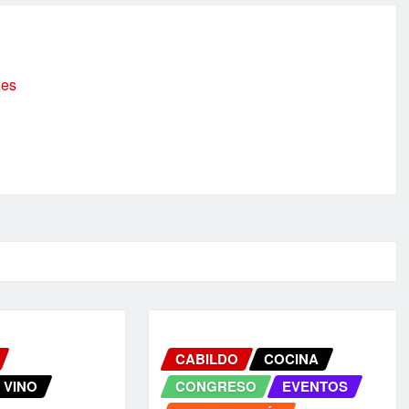
.es
CABILDO
COCINA
 VINO
CONGRESO
EVENTOS