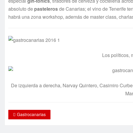
especial
gin-tonics
, tiradores de cerveza y coctelería acr
absoluto de
pasteleros
de Canarias; el vino de Tenerife te
habrá una zona workshop, además de master class, charlas, 
Los políticos,
De izquierda a derecha, Narvay Quintero, Casimiro Curb
Mar
Gastrocanarias