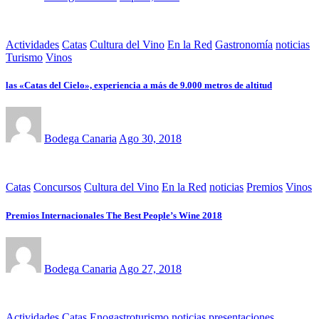
Actividades
Catas
Cultura del Vino
En la Red
Gastronomía
noticias
Turismo
Vinos
las «Catas del Cielo», experiencia a más de 9.000 metros de altitud
Bodega Canaria
Ago 30, 2018
Catas
Concursos
Cultura del Vino
En la Red
noticias
Premios
Vinos
Premios Internacionales The Best People’s Wine 2018
Bodega Canaria
Ago 27, 2018
Actividades
Catas
Enogastroturismo
noticias
presentaciones