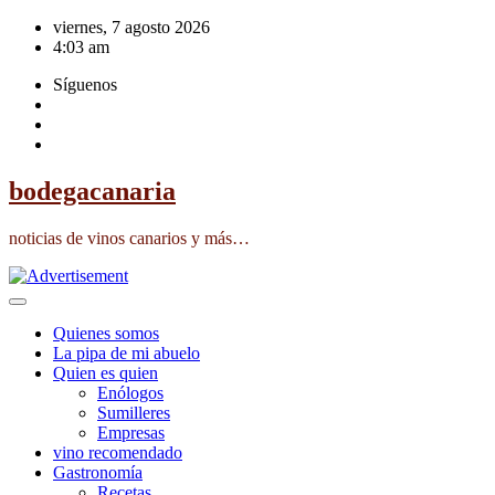
Saltar
viernes, 7 agosto 2026
al
4:03 am
contenido
Síguenos
bodegacanaria
noticias de vinos canarios y más…
Quienes somos
La pipa de mi abuelo
Quien es quien
Enólogos
Sumilleres
Empresas
vino recomendado
Gastronomía
Recetas