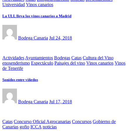
Universidad
Vinos canarios
La ULL lleva los vinos canarios a Madrid
Bodega Canaria
Jul 24, 2018
Actividades
Ayuntamientos
Bodegas
Catas
Cultura del Vino
enosenderismo
Espectáculo
Paisajes del vino
Vinos canarios
Vinos
de Tenerife
Sonidos entre viñedos
Bodega Canaria
Jul 17, 2018
Catas
Concurso Oficial Agrocanarias
Concursos
Gobierno de
Canarias
gofio
ICCA
noticias