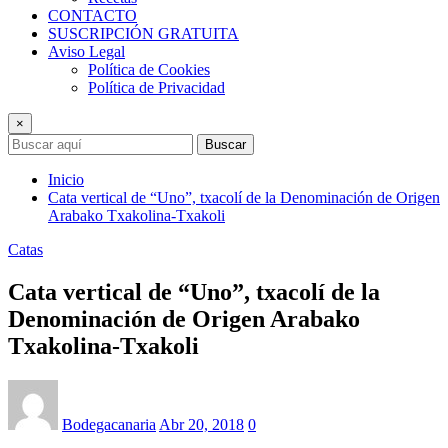
CONTACTO
SUSCRIPCIÓN GRATUITA
Aviso Legal
Política de Cookies
Política de Privacidad
×
Buscar
Inicio
Cata vertical de “Uno”, txacolí de la Denominación de Origen
Arabako Txakolina-Txakoli
Catas
Cata vertical de “Uno”, txacolí de la
Denominación de Origen Arabako
Txakolina-Txakoli
Bodegacanaria
Abr 20, 2018
0