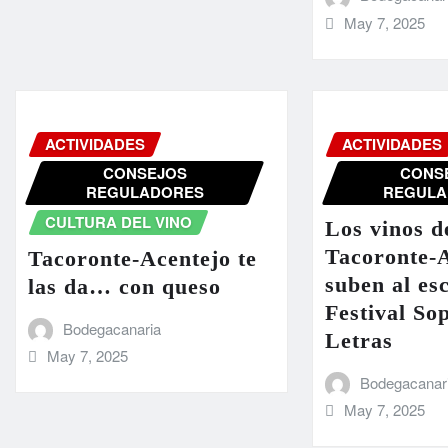
May 7, 2025
ACTIVIDADES
ACTIVIDADES
CONSEJOS
CONS
REGULADORES
REGULA
CULTURA DEL VINO
Los vinos d
Tacoronte-A
Tacoronte-Acentejo te
suben al es
las da… con queso
Festival So
Bodegacanaria
Letras
May 7, 2025
Bodegacanar
May 7, 2025