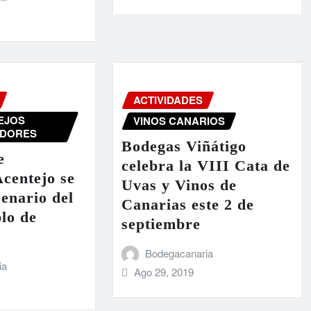
ACTIVIDADES
EJOS
VINOS CANARIOS
DORES
Bodegas Viñátigo
e
celebra la VIII Cata de
centejo se
Uvas y Vinos de
cenario del
Canarias este 2 de
plo de
septiembre
Bodegacanaria
ia
Ago 29, 2019