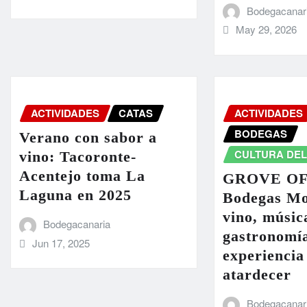
Bodegacanar
May 29, 2026
ACTIVIDADES
CATAS
ACTIVIDADES
BODEGAS
Verano con sabor a
CULTURA DEL
vino: Tacoronte-
Acentejo toma La
GROVE OF
Laguna en 2025
Bodegas Mo
vino, músic
Bodegacanaria
gastronomí
Jun 17, 2025
experiencia
atardecer
Bodegacanar