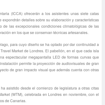
ntaria (ICCA) ofrecerán a los asistentes unas siete catas
e expondrán detalles sobre su elaboración y características
do de las excepcionales condiciones climatológicas de las
oración en los que se conservan técnicas artesanales.
élago, para cuyo diseño se ha optado por dar continuidad a
 Travel Market de Londres. El pabellón, en el que cada isla
 una espectacular megapantalla LED de formas curvas que
instalación permite la proyección de audiovisuales de gran
oyecto de gran impacto visual que además cuenta con otras
ha asistido desde el comienzo de legislatura a otras citas
l Market (WTM), celebrada en Londres en noviembre, con el
ios de Canarias.