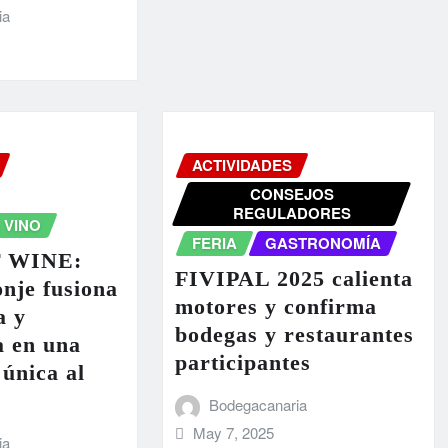
ia
ACTIVIDADES
CONSEJOS
REGULADORES
 VINO
FERIA
GASTRONOMÍA
 WINE:
FIVIPAL 2025 calienta
nje fusiona
motores y confirma
a y
bodegas y restaurantes
a en una
participantes
 única al
Bodegacanaria
May 7, 2025
ia