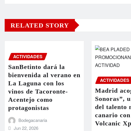
RELATED STORY
ACTIVIDADES
SanBetinto dará la
bienvenida al verano en
ACTIVIDADES
La Laguna con los
Madrid acog
vinos de Tacoronte-
Sonoras”, 
Acentejo como
del talento
protagonistas
canario con
Bodegacanaria
Volcanic Xp
Jun 22, 2026