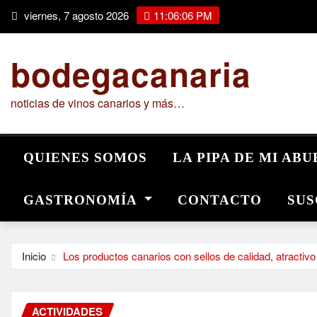
Saltar
viernes, 7 agosto 2026
11:06:07 PM
al
contenido
bodegacanaria
noticias de vinos canarios y más…
QUIENES SOMOS
LA PIPA DE MI AB
GASTRONOMÍA
CONTACTO
SUS
Inicio
Los productos canarios con sellos de calidad, atractivo
ACTIVIDADES