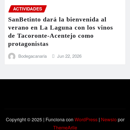
ACTIVIDADES
SanBetinto dará la bienvenida al
verano en La Laguna con los vinos
de Tacoronte-Acentejo como
protagonistas
Bodegacanaria
Jun 22, 2026
Copyright © 2025 | Funciona con
WordPress
|
Newsio
por
ThemeArile