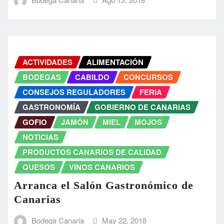
ACTIVIDADES
ALIMENTACIÓN
BODEGAS
CABILDO
CONCURSOS
CONSEJOS REGULADORES
FERIA
GASTRONOMÍA
GOBIERNO DE CANARIAS
GOFIO
JAMÓN
MIEL
MOJOS
NOTICIAS
PRODUCTOS CANARIOS DE CALIDAD
QUESOS
VINOS CANARIOS
Arranca el Salón Gastronómico de
Canarias
Bodega Canaria
May 22, 2018