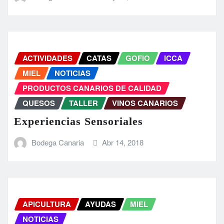
ACTIVIDADES
CATAS
GOFIO
ICCA
MIEL
NOTICIAS
PRODUCTOS CANARIOS DE CALIDAD
QUESOS
TALLER
VINOS CANARIOS
Experiencias Sensoriales
Bodega Canaria
Abr 14, 2018
APICULTURA
AYUDAS
MIEL
NOTICIAS