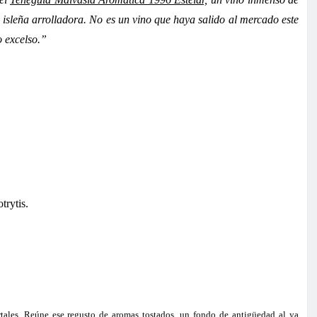
 isleña arrolladora. No es un vino que haya salido al mercado este
o excelso.”
trytis.
tales. Reúne ese regusto de aromas tostados, un fondo de antigüedad al ya