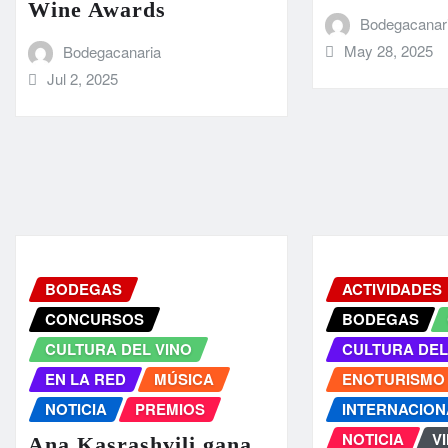
Wine Awards
Bodegacanar
May 28, 2025
Bodegacanaria
Jul 2, 2025
BODEGAS
ACTIVIDADES
CONCURSOS
BODEGAS
CULTURA DEL VINO
CULTURA DEL
EN LA RED
MÚSICA
ENOTURISMO
NOTICIA
PREMIOS
INTERNACION
NOTICIA
V
Ana Kasrashvili gana