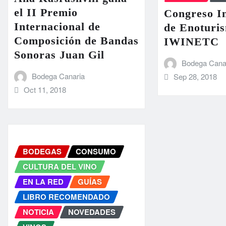
el II Premio
Congreso In
Internacional de
de Enoturi
Composición de Bandas
IWINETC
Sonoras Juan Gil
Bodega Cana
Bodega Canaria
Sep 28, 2018
Oct 11, 2018
BODEGAS
CONSUMO
CULTURA DEL VINO
EN LA RED
GUÍAS
LIBRO RECOMENDADO
NOTICIA
NOVEDADES