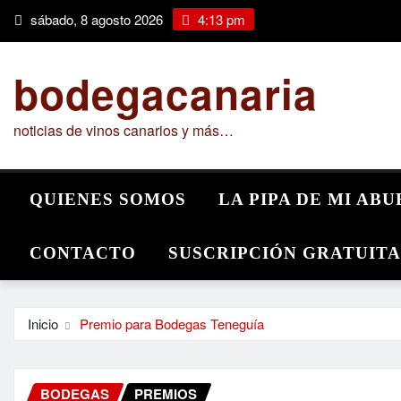
Saltar
sábado, 8 agosto 2026
4:13 pm
al
contenido
bodegacanaria
noticias de vinos canarios y más…
QUIENES SOMOS
LA PIPA DE MI AB
CONTACTO
SUSCRIPCIÓN GRATUITA
Inicio
Premio para Bodegas Teneguía
BODEGAS
PREMIOS