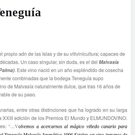
eneguía
propio adn de las Islas y de su vitivinicultura; capaces de
décadas. Un caso singular, sin duda, es el del
Malvasía
 Palma)
. Este vino nació en un año espléndido de cosecha
amente combinadas que la bodega Teneguía supo
vino de Malvasía naturalmente dulce, que tras 16 años de
rrable de su paso.
arias, entre otras distinciones que ha logrado en su larga
n la XXIII edición de los Premios El Mundo y ELMUNDOVINO.
es: “
…V
olvemos a acercarnos al mágico viñedo canario para
 el
Teneguía Malvasía Aromática 1996 Estelar,
un vino inmenso de