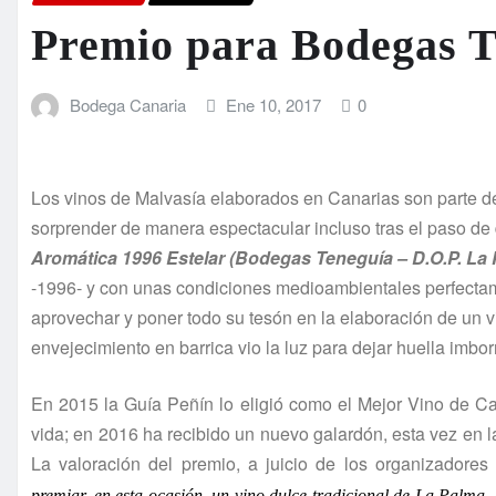
Premio para Bodegas T
Bodega Canaria
Ene 10, 2017
0
Los vinos de Malvasía elaborados en Canarias son parte del 
sorprender de manera espectacular incluso tras el paso de 
Aromática 1996 Estelar (Bodegas Teneguía – D.O.P. La
-1996- y con unas condiciones medioambientales perfect
aprovechar y poner todo su tesón en la elaboración de un 
envejecimiento en barrica vio la luz para dejar huella imbo
En 2015 la Guía Peñín lo eligió como el Mejor Vino de Can
vida; en 2016 ha recibido un nuevo galardón, esta vez e
La valoración del premio, a juicio de los organizadores 
premiar, en esta ocasión, un vino dulce tradicional de La Palma,