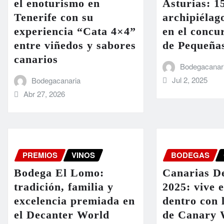
el enoturismo en
Asturias: 1
Tenerife con su
archipiélag
experiencia “Cata 4×4”
en el concu
entre viñedos y sabores
de Pequeña
canarios
Bodegacanar
Jul 2, 2025
Bodegacanaria
Abr 27, 2026
PREMIOS
VINOS
BODEGAS
Bodega El Lomo:
Canarias D
tradición, familia y
2025: vive 
excelencia premiada en
dentro con 
el Decanter World
de Canary 