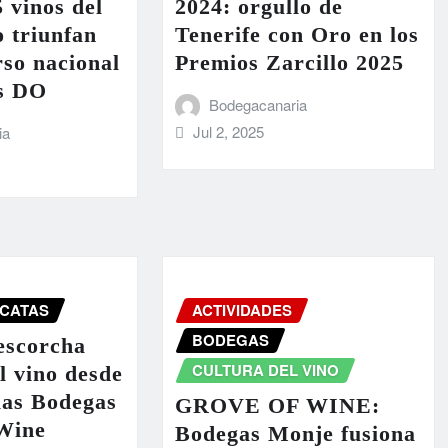
5 vinos del
2024: orgullo de
o triunfan
Tenerife con Oro en los
rso nacional
Premios Zarcillo 2025
s DO
Bodegacanaria
Jul 2, 2025
ia
CATAS
ACTIVIDADES
BODEGAS
escorcha
CULTURA DEL VINO
el vino desde
las Bodegas
GROVE OF WINE:
Wine
Bodegas Monje fusiona