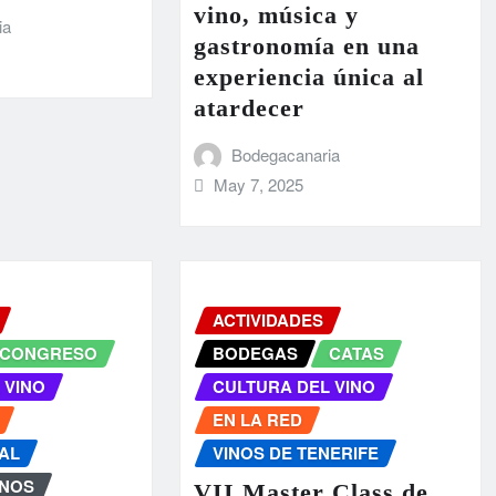
vino, música y
ia
gastronomía en una
experiencia única al
atardecer
Bodegacanaria
May 7, 2025
ACTIVIDADES
CONGRESO
BODEGAS
CATAS
 VINO
CULTURA DEL VINO
EN LA RED
AL
VINOS DE TENERIFE
INOS
VII Master Class de