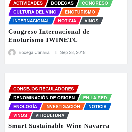
ACTIVIDADES
BODEGAS
CONGRESO
CULTURA DEL VINO
ENOTURISMO
INTERNACIONAL
NOTICIA
VINOS
Congreso Internacional de
Enoturismo IWINETC
Bodega Canaria
Sep 28, 2018
CONSEJOS REGULADORES
DENOMINACIÓN DE ORIGEN
EN LA RED
ENOLOGÍA
INVESTIGACIÓN
NOTICIA
VINOS
VITICULTURA
Smart Sustainable Wine Navarra