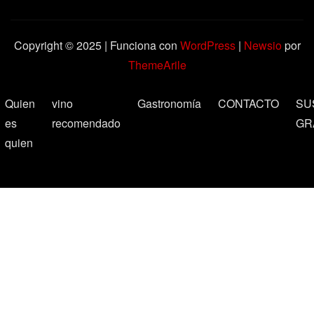
Copyright © 2025 | Funciona con
WordPress
|
Newsio
por
ThemeArile
Quien
vino
Gastronomía
CONTACTO
SU
es
recomendado
GR
quien