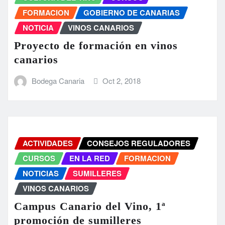
FORMACION
GOBIERNO DE CANARIAS
NOTICIA
VINOS CANARIOS
Proyecto de formación en vinos
canarios
Bodega Canaria
Oct 2, 2018
ACTIVIDADES
CONSEJOS REGULADORES
CURSOS
EN LA RED
FORMACION
NOTICIAS
SUMILLERES
VINOS CANARIOS
Campus Canario del Vino, 1ª
promoción de sumilleres