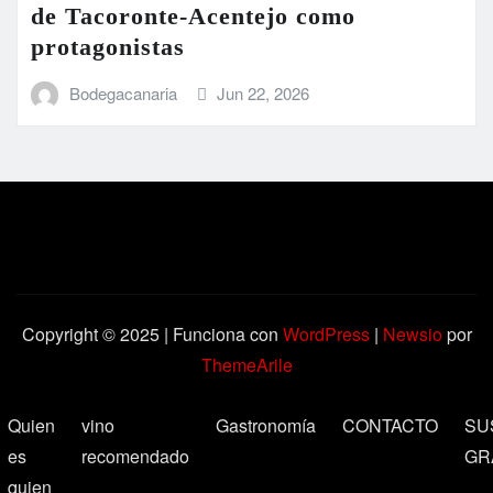
de Tacoronte-Acentejo como
protagonistas
Bodegacanaria
Jun 22, 2026
Copyright © 2025 | Funciona con
WordPress
|
Newsio
por
ThemeArile
Quien
vino
Gastronomía
CONTACTO
SU
es
recomendado
GR
quien