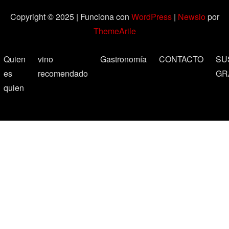
Copyright © 2025 | Funciona con
WordPress
|
Newsio
por
ThemeArile
Quien
vino
Gastronomía
CONTACTO
SU
es
recomendado
GR
quien