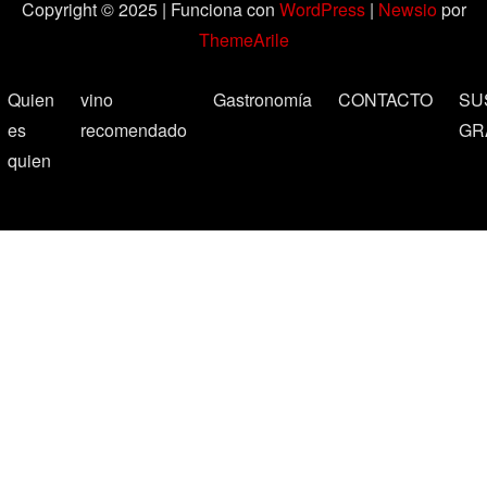
Copyright © 2025 | Funciona con
WordPress
|
Newsio
por
ThemeArile
Quien
vino
Gastronomía
CONTACTO
SU
es
recomendado
GR
quien