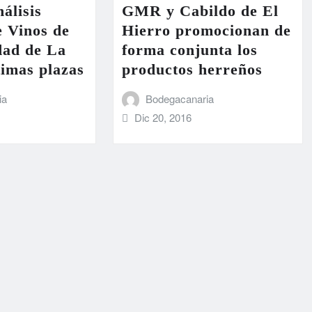
álisis
GMR y Cabildo de El
e Vinos de
Hierro promocionan de
dad de La
forma conjunta los
imas plazas
productos herreños
ia
Bodegacanaria
Dic 20, 2016