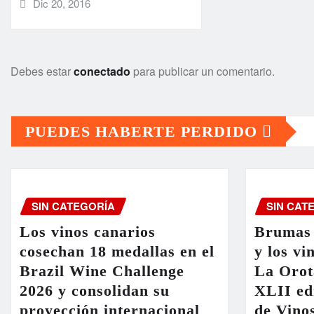
Dic 20, 2016
Debes estar
conectado
para publicar un comentario.
PUEDES HABERTE PERDIDO
SIN CATEGORÍA
SIN CAT
Los vinos canarios
Brumas 
cosechan 18 medallas en el
y los vi
Brazil Wine Challenge
La Orot
2026 y consolidan su
XLII ed
proyección internacional
de Vinos