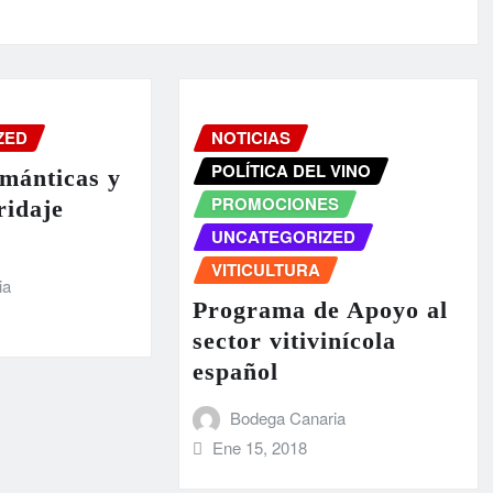
ZED
NOTICIAS
POLÍTICA DEL VINO
ománticas y
PROMOCIONES
ridaje
UNCATEGORIZED
VITICULTURA
ia
Programa de Apoyo al
sector vitivinícola
español
Bodega Canaria
Ene 15, 2018