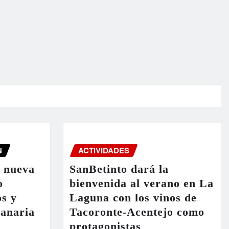
N
ACTIVIDADES
a nueva
SanBetinto dará la
o
bienvenida al verano en La
os y
Laguna con los vinos de
Canaria
Tacoronte-Acentejo como
protagonistas