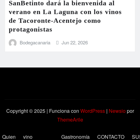
SanBetinto dará la bienvenida al
verano en La Laguna con los vinos
de Tacoronte-Acentejo como
protagonistas
Bodegacanaria
Jun 22, 2026
Copyright © 2025 | Funciona con
WordPress
|
Newsio
por
ThemeArile
Quien
vino
Gastronomía
CONTACTO
SU