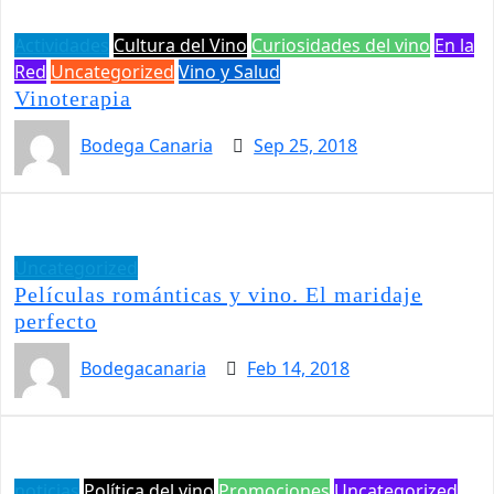
Actividades
Cultura del Vino
Curiosidades del vino
En la
Red
Uncategorized
Vino y Salud
Vinoterapia
Bodega Canaria
Sep 25, 2018
Uncategorized
Películas románticas y vino. El maridaje
perfecto
Bodegacanaria
Feb 14, 2018
noticias
Política del vino
Promociones
Uncategorized