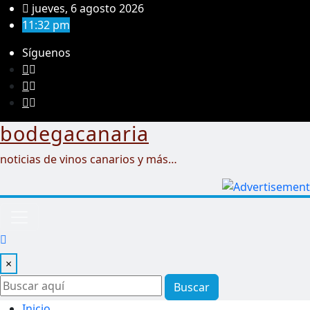
Saltar
jueves, 6 agosto 2026
al
11:32 pm
contenido
Síguenos
bodegacanaria
noticias de vinos canarios y más…
×
Buscar
Inicio