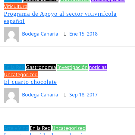
Viticultura
Programa de Apoyo al sector vitivinícola
español
Bodega Canaria
Ene 15, 2018
En la Red
Gastronomía
Investigación
noticias
Uncategorized
El cuarto chocolate
Bodega Canaria
Sep 18, 2017
Arte y Vino
En la Red
Uncategorized