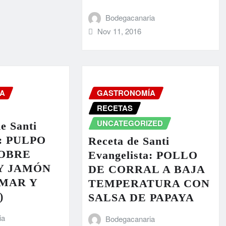
Bodegacanaria
Nov 11, 2016
A
GASTRONOMÍA
RECETAS
UNCATEGORIZED
e Santi
a: PULPO
Receta de Santi
OBRE
Evangelista: POLLO
Y JAMÓN
DE CORRAL A BAJA
(MAR Y
TEMPERATURA CON
)
SALSA DE PAPAYA
ia
Bodegacanaria