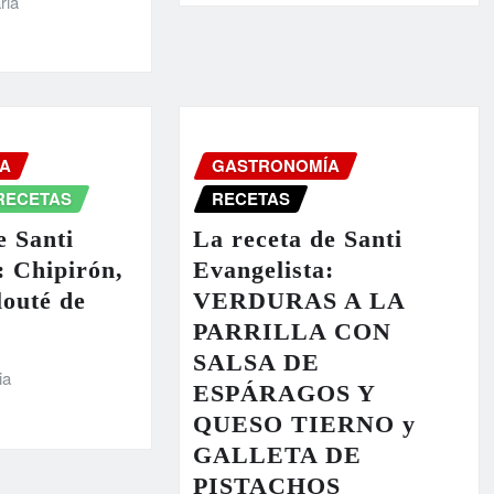
ria
A
GASTRONOMÍA
RECETAS
RECETAS
e Santi
La receta de Santi
: Chipirón,
Evangelista:
louté de
VERDURAS A LA
PARRILLA CON
SALSA DE
ia
ESPÁRAGOS Y
QUESO TIERNO y
GALLETA DE
PISTACHOS