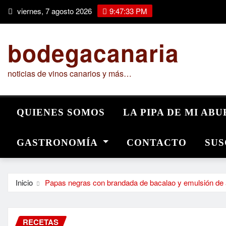
Saltar
viernes, 7 agosto 2026
9:47:34 PM
al
contenido
bodegacanaria
noticias de vinos canarios y más…
QUIENES SOMOS
LA PIPA DE MI AB
GASTRONOMÍA
CONTACTO
SUS
Inicio
Papas negras con brandada de bacalao y emulsión de 
RECETAS