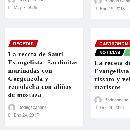
Bodega Cana
May 7, 2025
Ene 15, 2018
RECETAS
GASTRONOMÍ
NOTICIAS
La receta de Santi
Evangelista: Sardinitas
La receta d
marinadas con
Evangelista
Gorgonzola y
rissoto y ve
remolacha con aliños
mariscos
de mostaza
Bodegacanar
Bodegacanaria
Dic 29, 2016
Ene 24, 2017