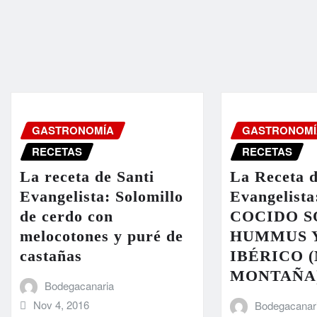
GASTRONOMÍA
GASTRONOMÍ
RECETAS
RECETAS
La receta de Santi
La Receta d
Evangelista: Solomillo
Evangelist
de cerdo con
COCIDO S
melocotones y puré de
HUMMUS 
castañas
IBÉRICO 
MONTAÑA
Bodegacanaria
Nov 4, 2016
Bodegacanar