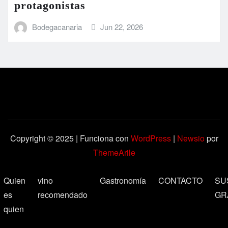
protagonistas
Bodegacanaria
Jun 22, 2026
Copyright © 2025 | Funciona con
WordPress
|
Newsio
por
ThemeArile
Quien
vino
Gastronomía
CONTACTO
SU
es
recomendado
GR
quien