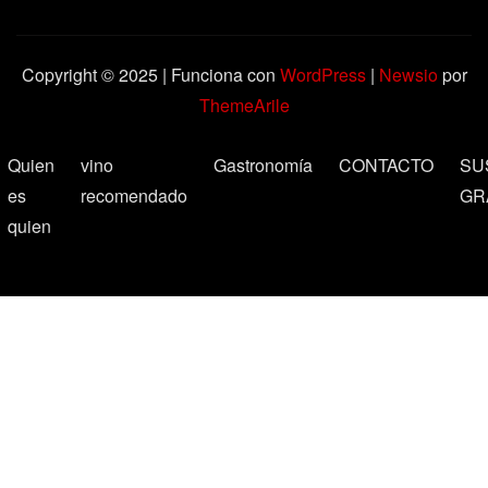
Copyright © 2025 | Funciona con
WordPress
|
Newsio
por
ThemeArile
Quien
vino
Gastronomía
CONTACTO
SU
es
recomendado
GR
quien