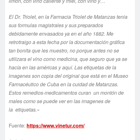
limón, con vino caliente y miel, con vino y…
El Dr. Triolet
, en la Farmacia Triolet de Matanzas
tenia
sus formulas magistrales y sus preparados
debidamente envasados ya en el año 1882. Me
retrotraigo a esta fecha por la documentación gráfica
tan bonita que les muestro, no porque antes no se
utilizara el vino como medicina, que seguro que ya se
hac
í
a en las américas y aquí.
La
s
etiqueta
s
de la
imagen
es
son
copia del original que está en el Museo
Farmacéutico de Cuba en la cuidad de Matanzas.
Est
os
remedio
s
-medicamento
s
cura
n
un montón de
males como se puede ver en la
s
imagen
es
de
la
etiqueta
s
.»
Fuente:
https://www.vinetur.com/