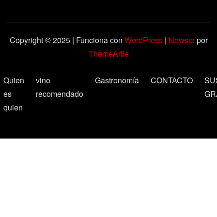
Copyright © 2025 | Funciona con
WordPress
|
Newsio
por
ThemeArile
Quien
vino
Gastronomía
CONTACTO
SU
es
recomendado
GR
quien