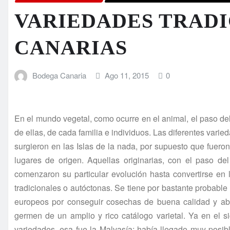
VARIEDADES TRAD
CANARIAS
Bodega Canaria
Ago 11, 2015
0
En el mundo vegetal, como ocurre en el animal, el paso de
de ellas, de cada familia e individuos. Las diferentes vari
surgieron en las Islas de la nada, por supuesto que fueron
lugares de origen. Aquellas originarias, con el paso del
comenzaron su particular evolución hasta convertirse en
tradicionales o autóctonas. Se tiene por bastante probable
europeos por conseguir cosechas de buena calidad y abu
germen de un amplio y rico catálogo varietal. Ya en el s
variedades, esa fue la Malvasía; había llegado muy posi