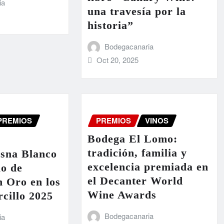
ia
una travesía por la
historia”
Bodegacanaria
Oct 20, 2025
PREMIOS
PREMIOS
VINOS
Bodega El Lomo:
tradición, familia y
asna Blanco
excelencia premiada en
lo de
el Decanter World
n Oro en los
Wine Awards
cillo 2025
Bodegacanaria
ia