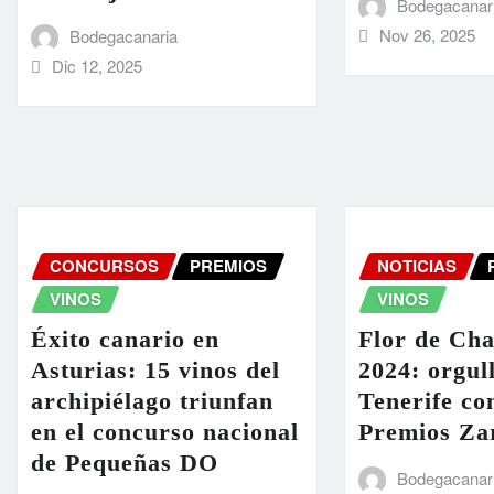
Bodegacanar
Nov 26, 2025
Bodegacanaria
Dic 12, 2025
CONCURSOS
PREMIOS
NOTICIAS
VINOS
VINOS
Éxito canario en
Flor de Ch
Asturias: 15 vinos del
2024: orgul
archipiélago triunfan
Tenerife co
en el concurso nacional
Premios Zar
de Pequeñas DO
Bodegacanar