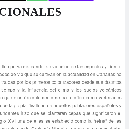
ICIONALES
l tiempo va marcando la evolución de las especies y, dentro
edades de vid que se cultivan en la actualidad en Canarias no
 traidas por los primeros colonizadores desde sus distintos
 tiempo y la influencia del clima y los suelos volcánicos
 lo que más recientemente se ha referido como variedades
 que la propia rivalidad de aquellos pobladores españoles y
ndantes hizo que se plantaran cepas que significaron el
iglo XVI una de ellas se estableció como la “reina” de las
blemente desde Creta vía Madeira, donde ya se encontraba