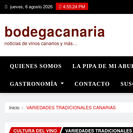
Saltar
jueves, 6 agosto 2026
4:55:25 PM
al
contenido
bodegacanaria
noticias de vinos canarios y más…
QUIENES SOMOS
LA PIPA DE MI AB
GASTRONOMÍA
CONTACTO
SUS
Inicio
VARIEDADES TRADICIONALES CANARIAS
CULTURA DEL VINO
VARIEDADES TRADICIONALES