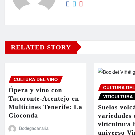
RELATED STORY
CULTURA DEL VINO
CULTURA DEL
Ópera y vino con
VITICULTURA
Tacoronte-Acentejo en
Multicines Tenerife: La
Suelos volc
Gioconda
variedades 
viticultura 
Bodegacanaria
universo Vi