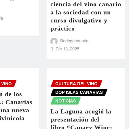
ciencia del vino canario
t
a la sociedad con un
ia
curso divulgativo y
práctico
Bodegacanaria
Dic 12, 2025
 VINO
CULTURA DEL VINO
DOP ISLAS CANARIAS
n de los
NOTICIAS
s: Canarias
 una nueva
La Laguna acogió la
ivinícola
presentación del
libro “Canary Wine: