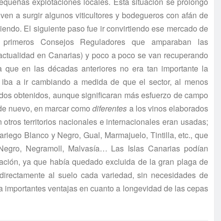
pequeñas explotaciones locales. Esta situación se prolongó
ven a surgir algunos viticultores y bodegueros con afán de
iendo. El siguiente paso fue ir convirtiendo ese mercado de
s primeros Consejos Reguladores que amparaban las
actualidad en Canarias) y poco a poco se van recuperando
 que en las décadas anteriores no era tan importante la
 iba a ir cambiando a medida de que el sector, al menos
ados obtenidos, aunque significaran más esfuerzo de campo
a, de nuevo, en marcar como
diferentes
a los vinos elaborados
 otros territorios nacionales e internacionales eran usadas;
riego Blanco y Negro, Gual, Marmajuelo, Tintilla, etc., que
 Negro, Negramoll, Malvasía… Las Islas Canarias podían
ciación, ya que había quedado excluida de la gran plaga de
 directamente al suelo cada variedad, sin necesidades de
ica importantes ventajas en cuanto a longevidad de las cepas