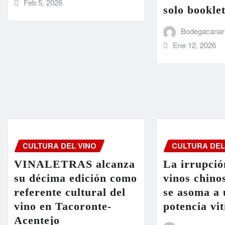
Feb 5, 2026
solo bookle
Bodegacanar
Ene 12, 2026
CULTURA DEL VINO
CULTURA DEL
VINALETRAS alcanza
La irrupció
su décima edición como
vinos chino
referente cultural del
se asoma a
vino en Tacoronte-
potencia vit
Acentejo