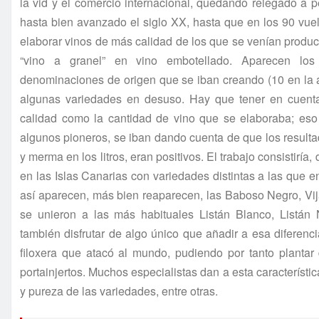
la vid y el comercio internacional, quedando relegado a 
hasta bien avanzado el siglo XX, hasta que en los 90 vuel
elaborar vinos de más calidad de los que se venían produc
“vino a granel” en vino embotellado. Aparecen lo
denominaciones de origen que se iban creando (10 en la 
algunas variedades en desuso. Hay que tener en cuenta
calidad como la cantidad de vino que se elaboraba; eso
algunos pioneros, se iban dando cuenta de que los result
y merma en los litros, eran positivos. El trabajo consistirí
en las Islas Canarias con variedades distintas a las que en
así aparecen, más bien reaparecen, las Baboso Negro, Vija
se unieron a las más habituales Listán Blanco, Listán
también disfrutar de algo único que añadir a esa diferen
filoxera que atacó al mundo, pudiendo por tanto plantar
portainjertos. Muchos especialistas dan a esta característ
y pureza de las variedades, entre otras.