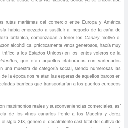
las rutas marítimas del comercio entre Europa y América
sía había empezado a sustituir al negocio de la caña de
bleza británica, comenzaban a tener los
Canary
motivó el
uación alcohólica, prácticamente vinos generosos, hacía muy
el tráfico a los Estados Unidos) en los lentos veleros de la
vidueños
, que eran aquellos elaborados con variedades
an una muestra de categoría social, siendo numerosas las
cas de la época nos relatan las esperas de aquellos barcos en
ciadas barricas que transportarían a los puertos europeos
 con matrimonios reales y susconveniencias comerciales, así
cia de los vinos canarios frente a los Madeira y Jerez
el siglo XIX, generó el decaimiento casi total del cultivo de