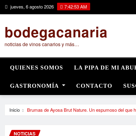
Saltar
jueves, 6 agosto 2026
7:42:54 AM
al
contenido
bodegacanaria
noticias de vinos canarios y más…
QUIENES SOMOS
LA PIPA DE MI AB
GASTRONOMÍA
CONTACTO
SUS
Inicio
Brumas de Ayosa Brut Nature. Un espumoso del que ha
NOTICIAS