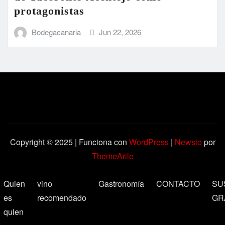
protagonistas
Bodegacanaria
Jun 22, 2026
Copyright © 2025 | Funciona con
WordPress
|
Newsio
por
ThemeArile
Quien
vino
Gastronomía
CONTACTO
SU
es
recomendado
GR
quien