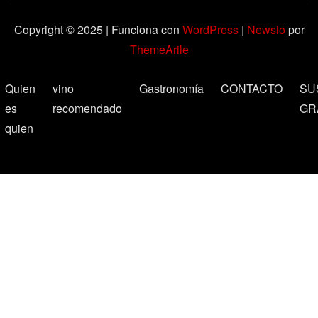
Copyright © 2025 | Funciona con
WordPress
|
Newsio
por
ThemeArile
Quien
vino
Gastronomía
CONTACTO
SU
es
recomendado
GR
quien