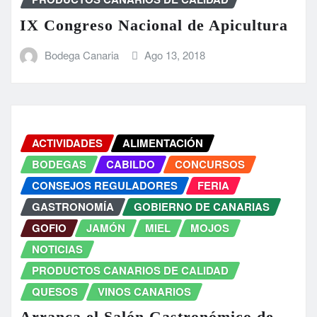
IX Congreso Nacional de Apicultura
Bodega Canaria
Ago 13, 2018
ACTIVIDADES
ALIMENTACIÓN
BODEGAS
CABILDO
CONCURSOS
CONSEJOS REGULADORES
FERIA
GASTRONOMÍA
GOBIERNO DE CANARIAS
GOFIO
JAMÓN
MIEL
MOJOS
NOTICIAS
PRODUCTOS CANARIOS DE CALIDAD
QUESOS
VINOS CANARIOS
Arranca el Salón Gastronómico de