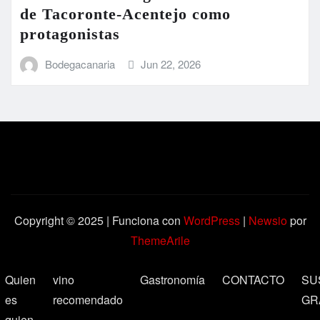
de Tacoronte-Acentejo como
protagonistas
Bodegacanaria
Jun 22, 2026
Copyright © 2025 | Funciona con
WordPress
|
Newsio
por
ThemeArile
Quien
vino
Gastronomía
CONTACTO
SU
es
recomendado
GR
quien